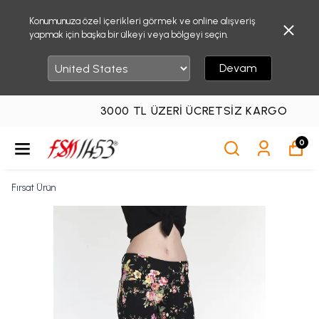
Konumunuza özel içerikleri görmek ve online alışveriş
yapmak için başka bir ülkeyi veya bölgeyi seçin.
Devam
3000 TL ÜZERI ÜCRETSIZ KARGO
0
Fırsat Ürün