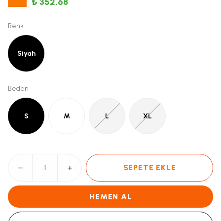
₺ 352.68
Renk
Siyah
Beden
S
M
L
XL
SEPETE EKLE
HEMEN AL