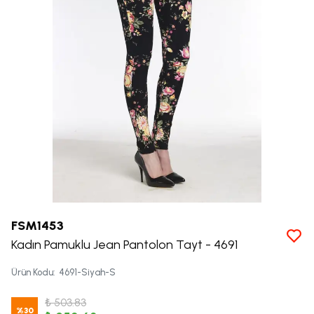
FSM1453
Kadın Pamuklu Jean Pantolon Tayt - 4691
Ürün Kodu
:
4691-Siyah-S
₺ 503.83
%
30