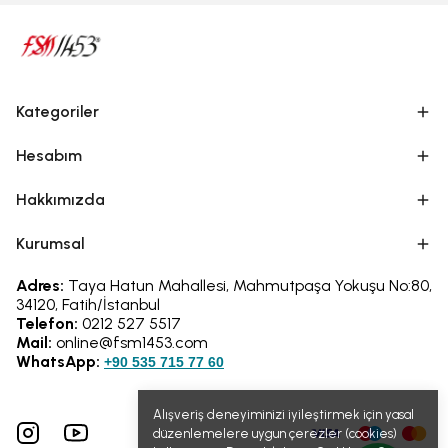
Kategoriler
Hesabım
Hakkımızda
Kurumsal
Adres:
Taya Hatun Mahallesi, Mahmutpaşa Yokuşu No:80,
34120, Fatih/İstanbul
Telefon:
0212 527 5517
Mail:
online@fsm1453.com
WhatsApp:
+90 535 715 77 60
Alışveriş deneyiminizi iyileştirmek için yasal
düzenlemelere uygun çerezler (cookies)