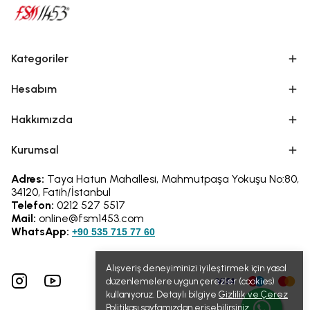
Kategoriler
Hesabım
Hakkımızda
Kurumsal
Adres:
Taya Hatun Mahallesi, Mahmutpaşa Yokuşu No:80,
34120, Fatih/İstanbul
Telefon:
0212 527 5517
Mail:
online@fsm1453.com
WhatsApp:
+90 535 715 77 60
Alışveriş deneyiminizi iyileştirmek için yasal
düzenlemelere uygun çerezler (cookies)
kullanıyoruz. Detaylı bilgiye
Gizlilik ve Çerez
Politikası
sayfamızdan erişebilirsiniz.