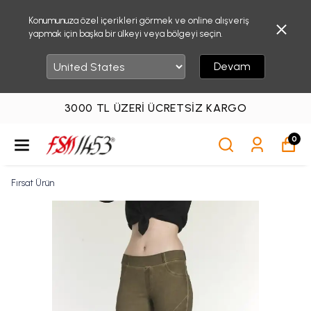
Konumunuza özel içerikleri görmek ve online alışveriş
yapmak için başka bir ülkeyi veya bölgeyi seçin.
Devam
3000 TL ÜZERI ÜCRETSIZ KARGO
0
Fırsat Ürün