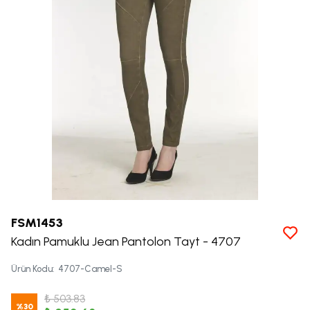
FSM1453
Kadın Pamuklu Jean Pantolon Tayt - 4707
Ürün Kodu
:
4707-Camel-S
₺ 503.83
%
30