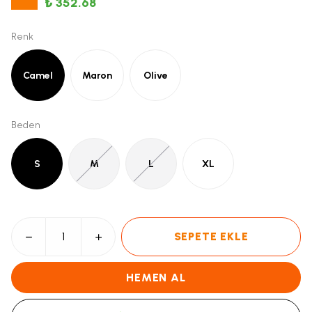
₺ 352.68
Renk
Camel
Maron
Olive
Beden
S
M
L
XL
SEPETE EKLE
HEMEN AL