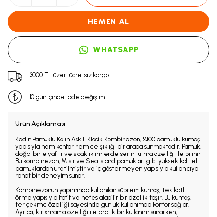
HEMEN AL
WHATSAPP
3000 TL üzeri ücretsiz kargo
10 gün içinde iade değişim
Ürün Açıklaması
Kadın Pamuklu Kalın Askılı Klasik Kombinezon, %100 pamuklu kumaş
yapısıyla hem konfor hem de şıklığı bir arada sunmaktadır. Pamuk,
doğal bir elyaftır ve sıcak iklimlerde serin tutma özelliği ile bilinir.
Bu kombinezon, Mısır ve Sea Island pamukları gibi yüksek kaliteli
pamuklardan üretilmiştir ve iç göstermeyen yapısıyla kullanıcıya
rahat bir deneyim sunar.
Kombinezonun yapımında kullanılan süprem kumaş, tek katlı
örme yapısıyla hafif ve nefes alabilir bir özellik taşır. Bu kumaş,
ter çekme özelliği sayesinde günlük kullanımda konfor sağlar.
Ayrıca, kırışmama özelliği ile pratik bir kullanım sunarken,