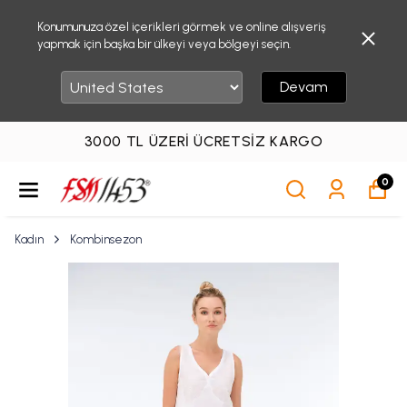
Konumunuza özel içerikleri görmek ve online alışveriş
yapmak için başka bir ülkeyi veya bölgeyi seçin.
Devam
3000 TL ÜZERI ÜCRETSIZ KARGO
0
Kadın
Kombinsezon