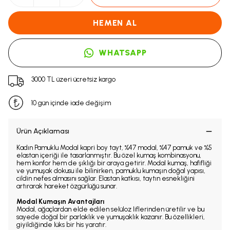
HEMEN AL
WHATSAPP
3000 TL üzeri ücretsiz kargo
10 gün içinde iade değişim
Ürün Açıklaması
Kadın Pamuklu Modal kapri boy tayt, %47 modal, %47 pamuk ve %5
elastan içeriği ile tasarlanmıştır. Bu özel kumaş kombinasyonu,
hem konfor hem de şıklığı bir araya getirir. Modal kumaş, hafifliği
ve yumuşak dokusu ile bilinirken, pamuklu kumaşın doğal yapısı,
cildin nefes almasını sağlar. Elastan katkısı, taytın esnekliğini
artırarak hareket özgürlüğü sunar.
Modal Kumaşın Avantajları
Modal, ağaçlardan elde edilen selüloz liflerinden üretilir ve bu
sayede doğal bir parlaklık ve yumuşaklık kazanır. Bu özellikleri,
giyildiğinde lüks bir his yaratır.