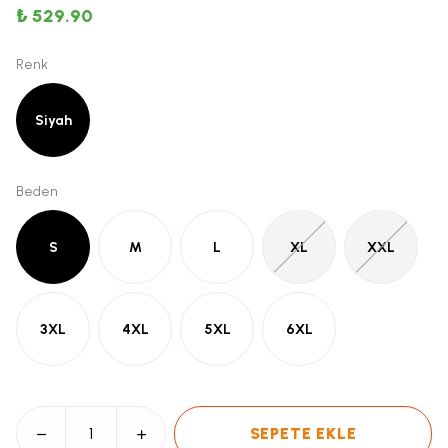
₺ 529.90
Renk
Siyah
Beden
S
M
L
XL
XXL
3XL
4XL
5XL
6XL
SEPETE EKLE