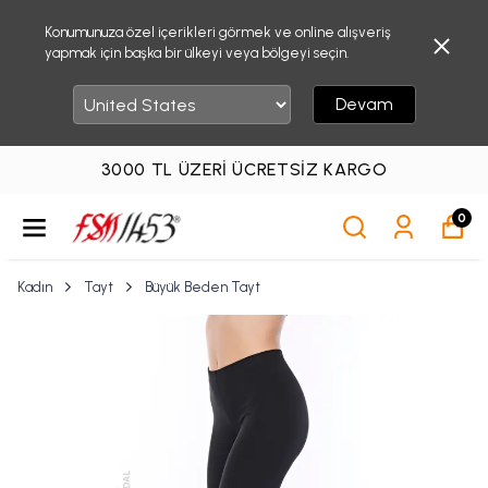
Konumunuza özel içerikleri görmek ve online alışveriş
yapmak için başka bir ülkeyi veya bölgeyi seçin.
Devam
3000 TL ÜZERI ÜCRETSIZ KARGO
0
Kadın
Tayt
Büyük Beden Tayt