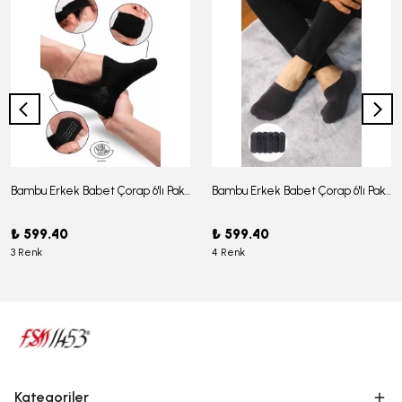
Bambu Erkek Babet Çorap 6'lı Paket - J-03
Bambu Erkek Babet Çorap 6'lı Paket -J-08
₺ 599.40
₺ 599.40
3 Renk
4 Renk
Kategoriler