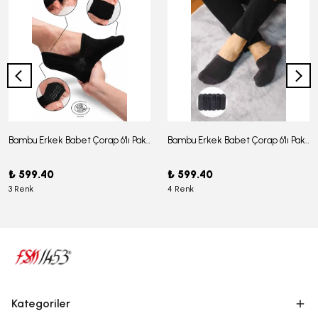
Bambu Erkek Babet Çorap 6'lı Paket - J-03
Bambu Erkek Babet Çorap 6'lı Paket -J-08
₺ 599.40
₺ 599.40
3 Renk
4 Renk
Kategoriler