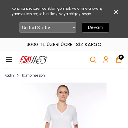
Konumunuza özel içerikleri görmek ve online alışveriş
yapmak için başka bir ülkeyi veya bölgeyi seçin.
Devam
3000 TL ÜZERI ÜCRETSIZ KARGO
0
Kadın
Kombinsezon