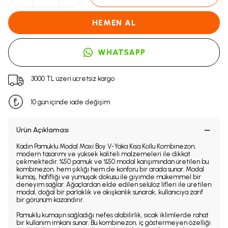
HEMEN AL
WHATSAPP
3000 TL üzeri ücretsiz kargo
10 gün içinde iade değişim
Ürün Açıklaması
Kadın Pamuklu Modal Maxi Boy V-Yaka Kısa Kollu Kombinezon,
modern tasarımı ve yüksek kaliteli malzemeleri ile dikkat
çekmektedir. %50 pamuk ve %50 modal karışımından üretilen bu
kombinezon, hem şıklığı hem de konforu bir arada sunar. Modal
kumaş, hafifliği ve yumuşak dokusu ile giyimde mükemmel bir
deneyim sağlar. Ağaçlardan elde edilen selüloz lifleri ile üretilen
modal, doğal bir parlaklık ve akışkanlık sunarak, kullanıcıya zarif
bir görünüm kazandırır.
Pamuklu kumaşın sağladığı nefes alabilirlik, sıcak iklimlerde rahat
bir kullanım imkanı sunar. Bu kombinezon, iç göstermeyen özelliği