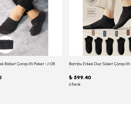
k Babet Çorap 6'lı Paket -J-08
0
₺ 599.40
6 Renk