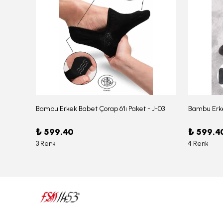
Bambu Erkek Babet Çorap 6'lı Paket - J-03
Bambu Erke
Erkek Bambu Serin Rahat Yumuşak Likralı Boxer – 1211
₺ 599.40
₺ 599.4
3 Renk
4 Renk