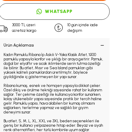
WHATSAPP
3000 TL üzeri
10 gün içinde iade
ücretsiz kargo
değişim
Ürün Açıklaması
Kadın Pamuklu Ribana İp Askılı V-Yaka Klasi̇k Atlet, %100
pamuklu yapısıyla konfor ve şıklığı bir araya getirir. Pamuk,
doğal bir elyaftır ve sıcak iklimlerde serin tutma özelliği
ile bilinir. Bu atlet, Mısır ve Sea Island pamukları gibi
yüksek kaliteli pamuklardan üretilmiştir, böylece
giyildiğinde iç göstermeyen bir yapı sunar.
Ribana kumaş, esnek ve homojen yapısıyla dikkat çeker.
Özel dikiş ve örülme tekniği sayesinde rahat bir kullanım
sağlar. Ter çekme özelliği ile kullanıcıya konfor sunarken,
kolay ütülenebilir yapısı sayesinde pratik bir tercih haline
gelir. Pamuklu yapısı, hava alabilen bir kumaş olmasını
sağlarken, terletme yapmaz ve sağlıklı bir giyim
deneyimi sunar.
Bu atlet, S, M, L, XL, XXL ve 3XL beden seçenekleri ile
geniş bir kullanıcı yelpazesine hitap eder. Beyaz ve siyah
renk alternatifleri, her türlü kombinle uyum sağlar.