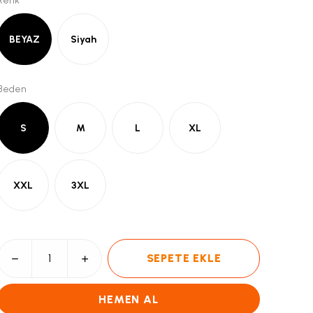
Renk
BEYAZ
Siyah
Beden
S
M
L
XL
XXL
3XL
SEPETE EKLE
HEMEN AL