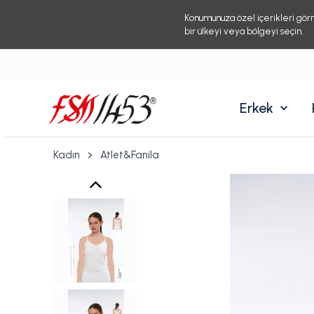
Konumunuza özel içerikleri gör
bir ülkeyi veya bölgeyi seçin.
Erkek
Kadın
Atlet&Fanila