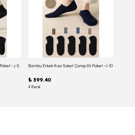
Bambu Erkek Düz Soket Çorap 6'lı Paket - j-354
Bambu Erkek Kısa Soket Çorap 6’lı Paket -J-10
₺ 599.40
₺ 959
4 Renk
6 Renk