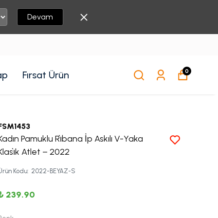
Devam
0
ap
Fırsat Ürün
FSM1453
Kadın Pamuklu Ri̇bana İp Askılı V-Yaka
Klasi̇k Atlet – 2022
Ürün Kodu
:
2022-BEYAZ-S
₺ 239.90