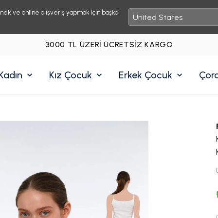
mek ve online alışveriş yapmak için başka
3000 TL ÜZERI ÜCRETSIZ KARGO
Kadın
Kız Çocuk
Erkek Çocuk
Çor