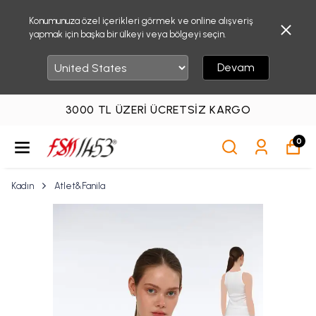
Konumunuza özel içerikleri görmek ve online alışveriş
yapmak için başka bir ülkeyi veya bölgeyi seçin.
Devam
3000 TL ÜZERI ÜCRETSIZ KARGO
0
Kadın
Atlet&Fanila