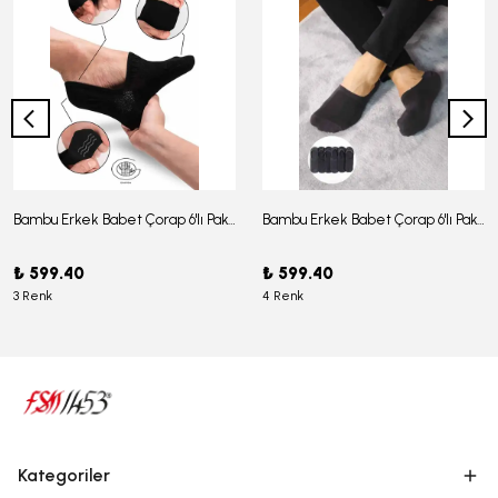
Bambu Erkek Babet Çorap 6'lı Paket - J-03
Bambu Erkek Babet Çorap 6'lı Paket -J-08
₺ 599.40
₺ 599.40
3 Renk
4 Renk
Kategoriler