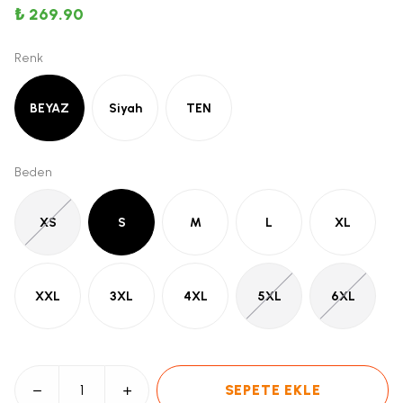
₺ 269.90
Renk
BEYAZ
Siyah
TEN
Beden
XS
S
M
L
XL
XXL
3XL
4XL
5XL
6XL
SEPETE EKLE