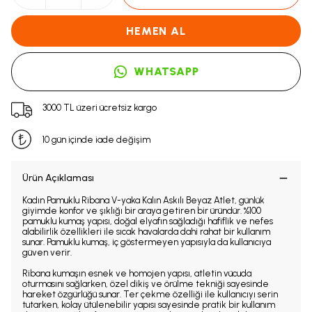
HEMEN AL
WHATSAPP
3000 TL üzeri ücretsiz kargo
10 gün içinde iade değişim
Ürün Açıklaması
Kadın Pamuklu Ribana V-yaka Kalın Askılı Beyaz Atlet, günlük
giyimde konfor ve şıklığı bir araya getiren bir üründür. %100
pamuklu kumaş yapısı, doğal elyafın sağladığı hafiflik ve nefes
alabilirlik özellikleri ile sıcak havalarda dahi rahat bir kullanım
sunar. Pamuklu kumaş, iç göstermeyen yapısıyla da kullanıcıya
güven verir.
Ribana kumaşın esnek ve homojen yapısı, atletin vücuda
oturmasını sağlarken, özel dikiş ve örülme tekniği sayesinde
hareket özgürlüğü sunar. Ter çekme özelliği ile kullanıcıyı serin
tutarken, kolay ütülenebilir yapısı sayesinde pratik bir kullanım