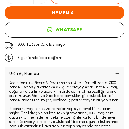
HEMEN AL
WHATSAPP
3000 TL üzeri ücretsiz kargo
10 gün içinde iade değişim
Ürün Açıklaması
Kadın Pamuklu Ribana V-Yaka Kısa Kollu Atlet Dantelli Fani̇la, %100
pamuklu yapısıyla konfor ve şıklığı bir araya getirir. Pamuk kumaş,
doğal bir elyaftır ve sıcak iklimlerde serin tutma özelliği ile öne
çıkar. Bu ürün, Mısır ve Sea Island pamukları gibi yüksek kaliteli
pamuklardan üretilmiştir, böylece iç göstermeyen bir yapı sunar.
Ribana kumaş, esnek ve homojen yapısıyla rahat bir kullanım
sağlar. Özel dikiş ve örülme tekniği sayesinde, bu kumaş hem
dayanıklıdır hem de ter çekme özelliği ile konforlu bir deneyim
sunar. Kolayca yıkanabilir ve ütülenebilir olması, günlük kullanımda
pratiklik kazandırır. Hava alabilen yapısı sayesinde terletme