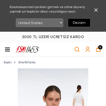
Konumunuza özel içerikleri görmek ve online alışveriş
yapmak için başka bir ülkeyi veya bölgeyi seçin.
Devam
3000 TL ÜZERI ÜCRETSIZ KARGO
0
Kadın
Atlet&Fanila