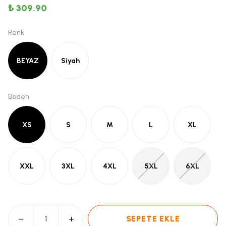
₺ 309.90
Renk
BEYAZ
Siyah
Beden
XS
S
M
L
XL
XXL
3XL
4XL
5XL
6XL
SEPETE EKLE