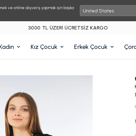
mek ve online alışveriş yapmak için başka
3000 TL ÜZERI ÜCRETSIZ KARGO
Kadın
Kız Çocuk
Erkek Çocuk
Çor