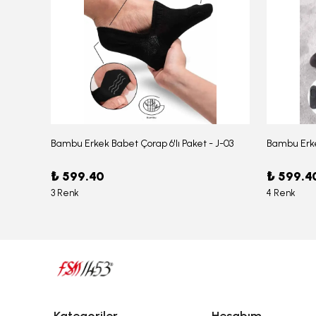
Bambu Erkek Babet Çorap 6'lı Paket - J-03
Bambu Erke
Erkek Bambu Serin Rahat Yumuşak Likralı Boxer – 1211
₺ 599.40
₺ 599.4
3 Renk
4 Renk