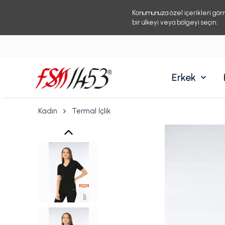
Konumunuza özel içerikleri gör
bir ülkeyi veya bölgeyi seçin.
Erkek
Kadın
Termal İçlik