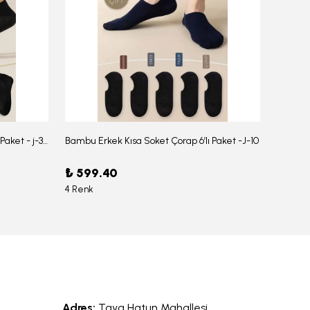
Bambu Erkek Düz Soket Çorap 6'lı Paket - j-354
Bambu Erkek Kısa Soket Çorap 6’lı Paket -J-10
₺ 599.40
₺ 959
4 Renk
6 Renk
Adres:
Taya Hatun Mahallesi,