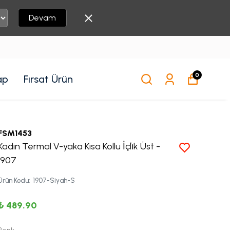
Devam
0
ap
Fırsat Ürün
FSM1453
Kadın Termal V-yaka Kısa Kollu İçli̇k Üst -
1907
Ürün Kodu
:
1907-Siyah-S
₺ 489.90