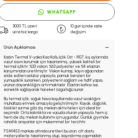
WHATSAPP
3000 TL üzeri
10 gün içinde iade
ücretsiz kargo
değişim
Ürün Açıklaması
Kadın Termal V-yaka Kısa Kollu İçlik Üst - 1907, kış aylarında
vücut ısısını korumak için tasarlanmış, yüksek kaliteli bir
termal içliktir. %33 viskon, %63 polyester ve %4 elastan
karışımından üretilmiştir. Viskon kumaş, kayın ağacından
elde edilen selüloz yapısıyla, pamuk benzeri bir
yumuşaklık sunarken, polyesterin sağlam ve hafif yapısı,
ürünün dayanıklılığını artırmaktadır. Elastan katkısı ise,
esneklik sağlayarak hareket özgürlüğü sunar.
Bu termal içlik, soğuk hava koşullarında vücut sıcaklığını
muhafaza etmek amacıyla geliştirilmiştir. Kayak, dağcılık,
bisiklet sürme gibi dış mekan aktiviteleri için ideal bir
seçimdir. Orta kalınlıkta ve vücuda oturan yapısıyla, hem iç
hem de dış mekan kullanımı için uygundur. Günlük giyimde
rahatlık arayanlar için mükemmel bir tercihtir.
FSM1453 markası altında üretilen bu ürün, cilt dostu
materyallerle tasarlanmış olup, kaşındırma yapmadan