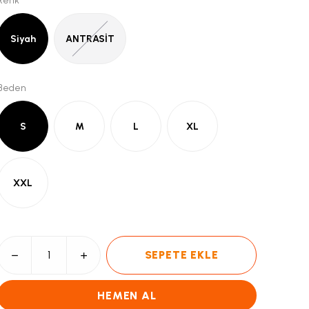
Renk
Siyah
ANTRASİT
Beden
S
M
L
XL
XXL
SEPETE EKLE
HEMEN AL