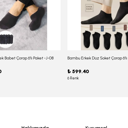
k Babet Çorap 6'lı Paket -J-08
0
₺ 599.40
6 Renk