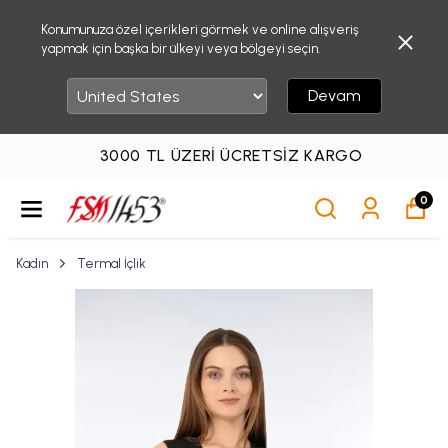
Konumunuza özel içerikleri görmek ve online alışveriş
yapmak için başka bir ülkeyi veya bölgeyi seçin.
Devam
3000 TL ÜZERI ÜCRETSIZ KARGO
0
Kadın
Termal İçlik