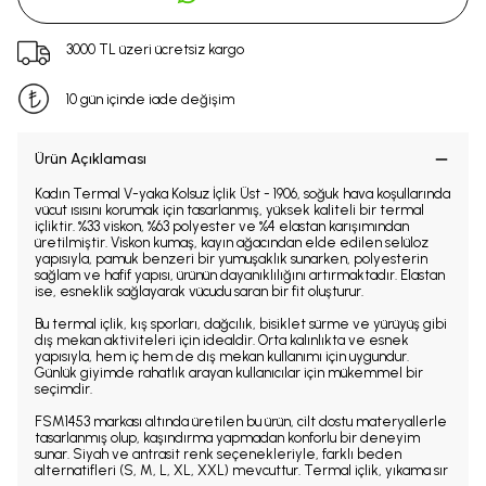
3000 TL üzeri ücretsiz kargo
10 gün içinde iade değişim
Ürün Açıklaması
Kadın Termal V-yaka Kolsuz İçlik Üst - 1906, soğuk hava koşullarında
vücut ısısını korumak için tasarlanmış, yüksek kaliteli bir termal
içliktir. %33 viskon, %63 polyester ve %4 elastan karışımından
üretilmiştir. Viskon kumaş, kayın ağacından elde edilen selüloz
yapısıyla, pamuk benzeri bir yumuşaklık sunarken, polyesterin
sağlam ve hafif yapısı, ürünün dayanıklılığını artırmaktadır. Elastan
ise, esneklik sağlayarak vücudu saran bir fit oluşturur.
Bu termal içlik, kış sporları, dağcılık, bisiklet sürme ve yürüyüş gibi
dış mekan aktiviteleri için idealdir. Orta kalınlıkta ve esnek
yapısıyla, hem iç hem de dış mekan kullanımı için uygundur.
Günlük giyimde rahatlık arayan kullanıcılar için mükemmel bir
seçimdir.
FSM1453 markası altında üretilen bu ürün, cilt dostu materyallerle
tasarlanmış olup, kaşındırma yapmadan konforlu bir deneyim
sunar. Siyah ve antrasit renk seçenekleriyle, farklı beden
alternatifleri (S, M, L, XL, XXL) mevcuttur. Termal içlik, yıkama sır