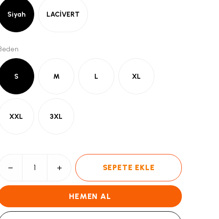
Siyah
LACİVERT
Beden
S
M
L
XL
XXL
3XL
SEPETE EKLE
HEMEN AL