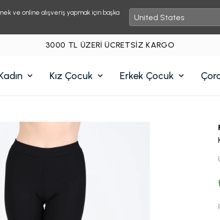
mek ve online alışveriş yapmak için başka
3000 TL ÜZERI ÜCRETSIZ KARGO
Kadın
Kız Çocuk
Erkek Çocuk
Çor