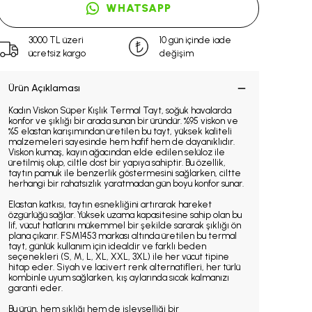
WHATSAPP
3000 TL üzeri
10 gün içinde iade
ücretsiz kargo
değişim
Ürün Açıklaması
Kadın Viskon Süper Kışlık Termal Tayt, soğuk havalarda
konfor ve şıklığı bir arada sunan bir üründür. %95 viskon ve
%5 elastan karışımından üretilen bu tayt, yüksek kaliteli
malzemeleri sayesinde hem hafif hem de dayanıklıdır.
Viskon kumaş, kayın ağacından elde edilen selüloz ile
üretilmiş olup, ciltle dost bir yapıya sahiptir. Bu özellik,
taytın pamuk ile benzerlik göstermesini sağlarken, ciltte
herhangi bir rahatsızlık yaratmadan gün boyu konfor sunar.
Elastan katkısı, taytın esnekliğini artırarak hareket
özgürlüğü sağlar. Yüksek uzama kapasitesine sahip olan bu
lif, vücut hatlarını mükemmel bir şekilde sararak şıklığı ön
plana çıkarır. FSM1453 markası altında üretilen bu termal
tayt, günlük kullanım için idealdir ve farklı beden
seçenekleri (S, M, L, XL, XXL, 3XL) ile her vücut tipine
hitap eder. Siyah ve lacivert renk alternatifleri, her türlü
kombinle uyum sağlarken, kış aylarında sıcak kalmanızı
garanti eder.
Bu ürün, hem şıklığı hem de işlevselliği bir