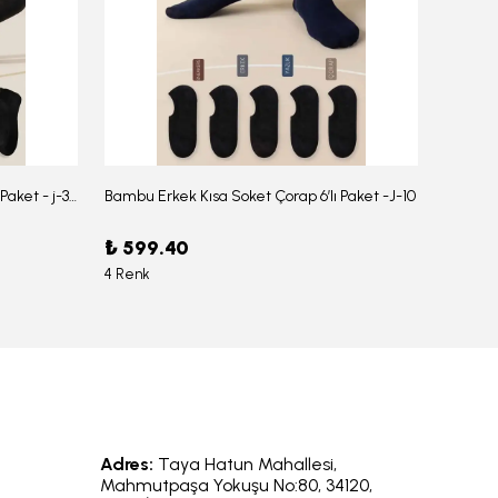
Bambu Erkek Düz Soket Çorap 6'lı Paket - j-354
Bambu Erkek Kısa Soket Çorap 6’lı Paket -J-10
₺ 599.40
₺ 959
4 Renk
6 Renk
Adres:
Taya Hatun Mahallesi,
Mahmutpaşa Yokuşu No:80, 34120,