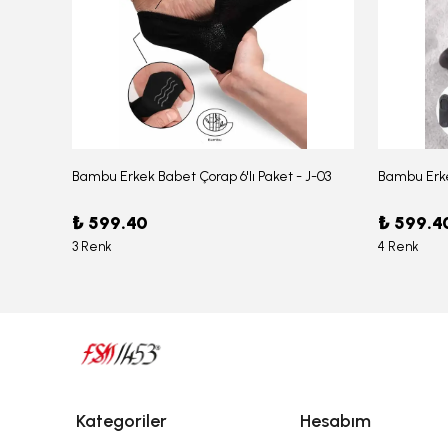
Bambu Erkek Babet Çorap 6'lı Paket - J-03
Bambu Erke
Erkek Bambu Serin Rahat Yumuşak Likralı Boxer – 1211
₺ 599.40
₺ 599.4
3 Renk
4 Renk
Kategoriler
Hesabım