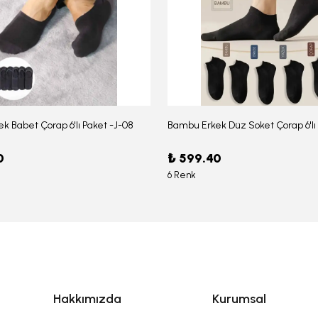
k Babet Çorap 6'lı Paket -J-08
0
₺ 599.40
6 Renk
Hakkımızda
Kurumsal