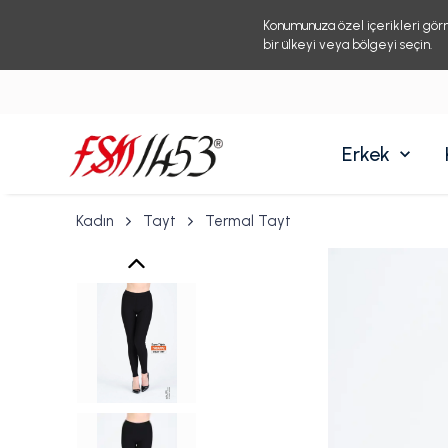
Konumunuza özel içerikleri gör
bir ülkeyi veya bölgeyi seçin.
Erkek
Kadın
Tayt
Termal Tayt