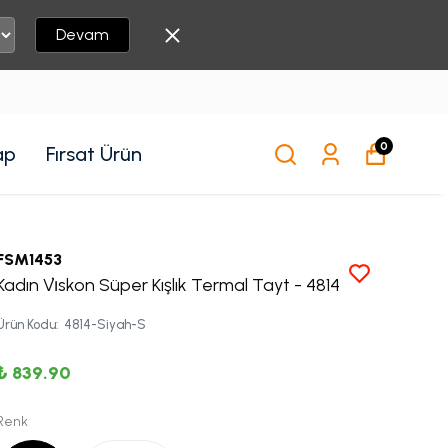
Devam
0
ap
Fırsat Ürün
FSM1453
Kadın Vi̇skon Süper Kışlık Termal Tayt - 4814
Ürün Kodu
:
4814-Siyah-S
₺ 839.90
Renk