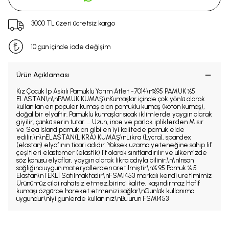
3000 TL üzeri ücretsiz kargo
10 gün içinde iade değişim
Ürün Açıklaması
Kız Çocuk Ip Askılı Pamuklu Yarım Atlet -7014\n%95 PAMUK %5
ELASTAN\n\nPAMUK KUMAŞ\nKumaşlar içinde çok yönlü olarak
kullanılan en popüler kumaş olan pamuklu kumaş (koton kumaş),
doğal bir elyaftır. Pamuklu kumaşlar sıcak iklimlerde yaygın olarak
giyilir, çünkü serin tutar. … Uzun, ince ve parlak ipliklerden Mısır
ve Sea Island pamukları gibi en iyi kalitede pamuk elde
edilir.\n\nELASTAN(LİKRA) KUMAŞ\nLikra (Lycra), spandex
(elastan) elyafının ticari adıdır. Yüksek uzama yeteneğine sahip lif
çeşitleri elastomer (elastik) lif olarak sınıflandırılır ve ülkemizde
söz konusu elyaflar, yaygın olarak likra adıyla bilinir.\n\nİnsan
sağlığına uygun materyallerden üretilmiştir\n% 95 Pamuk % 5
Elastan\nTEKLİ Satılmaktadır\nFSM1453 markalı kendi üretimimiz
Ürünümüz cildi rahatsız etmez,birinci kalite, kaşındırmaz Hafif
kumaşı özgürce hareket etmenizi sağlar\nGünlük kullanıma
uygundur\niyi günlerde kullanınız\nBu ürün FSM1453