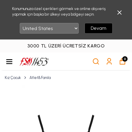
Konumunuza özel içerikleri görmek ve online alışveriş
yapmak için başka bir ülkeyi veya bölgeyi seçin.
Devam
3000 TL ÜZERI ÜCRETSIZ KARGO
0
Kız Çocuk
Atlet&Fanila