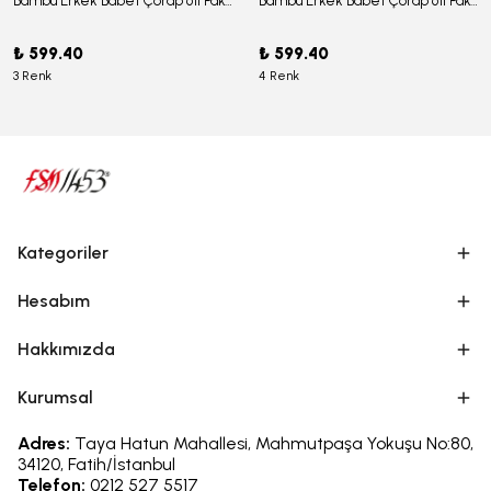
Bambu Erkek Babet Çorap 6'lı Paket - J-03
Bambu Erkek Babet Çorap 6'lı Paket -J-08
₺ 599.40
₺ 599.40
3 Renk
4 Renk
Kategoriler
Hesabım
Hakkımızda
Kurumsal
Adres:
Taya Hatun Mahallesi, Mahmutpaşa Yokuşu No:80,
34120, Fatih/İstanbul
Telefon:
0212 527 5517