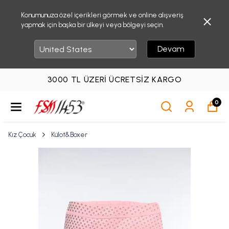
Konumunuza özel içerikleri görmek ve online alışveriş
yapmak için başka bir ülkeyi veya bölgeyi seçin.
Devam
3000 TL ÜZERI ÜCRETSIZ KARGO
0
Kız Çocuk
Külot&Boxer