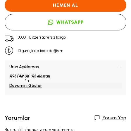
HEMEN AL
WHATSAPP
3000 TL üzeri ücretsiz kargo
10 gün içinde iade değişim
Ürün Açıklaması
%95 PAMUK %5 elastan
\n
Devamını Göster
Yorumlar
Yorum Yap
Bu ürün için henüz yorum yapılmamış.