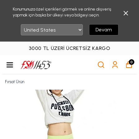
Konumunuza özel içerikleri görmek ve online alışveriş
yapmak için başka bir ülkeyi veya bölgeyi seçin.
Devam
3000 TL ÜZERI ÜCRETSIZ KARGO
0
Fırsat Ürün