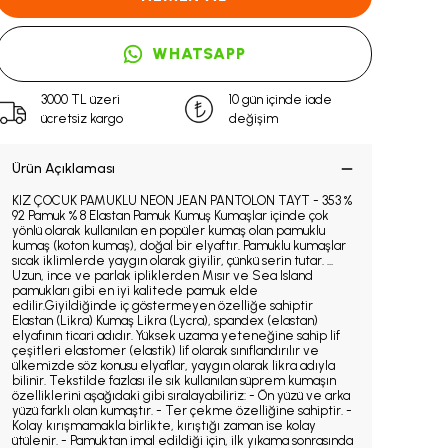
WHATSAPP
3000 TL üzeri
10 gün içinde iade
ücretsiz kargo
değişim
Ürün Açıklaması
KIZ ÇOCUK PAMUKLU NEON JEAN PANTOLON TAYT - 353 %
92 Pamuk % 8 Elastan Pamuk Kumuş Kumaşlar içinde çok
yönlü olarak kullanılan en popüler kumaş olan pamuklu
kumaş (koton kumaş), doğal bir elyaftır. Pamuklu kumaşlar
sıcak iklimlerde yaygın olarak giyilir, çünkü serin tutar. ...
Uzun, ince ve parlak ipliklerden Mısır ve Sea Island
pamukları gibi en iyi kalitede pamuk elde
edilir.Giyildiğinde iç göstermeyen özelliğe sahiptir
Elastan (Likra) Kumaş Likra (Lycra), spandex (elastan)
elyafının ticari adıdır. Yüksek uzama yeteneğine sahip lif
çeşitleri elastomer (elastik) lif olarak sınıflandırılır ve
ülkemizde söz konusu elyaflar, yaygın olarak likra adıyla
bilinir. Tekstilde fazlası ile sık kullanılan süprem kumaşın
özelliklerini aşağıdaki gibi sıralayabiliriz: - Ön yüzü ve arka
yüzü farklı olan kumaştır. - Ter çekme özelliğine sahiptir. -
Kolay kırışmamakla birlikte, kırıştığı zaman ise kolay
ütülenir. - Pamuktan imal edildiği için, ilk yıkama sonrasında