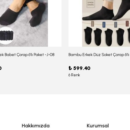
k Babet Çorap 6'lı Paket -J-08
0
₺ 599.40
6 Renk
Hakkımızda
Kurumsal