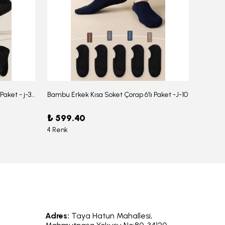
Bambu Erkek Düz Soket Çorap 6'lı Paket - j-354
Bambu Erkek Kısa Soket Çorap 6’lı Paket -J-10
₺ 599.40
₺ 959
4 Renk
6 Renk
Adres:
Taya Hatun Mahallesi,