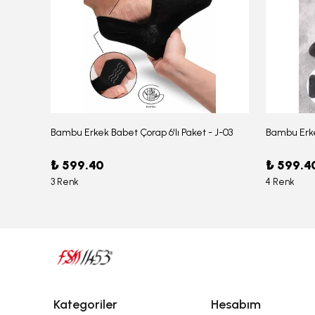
Bambu Erkek Babet Çorap 6'lı Paket - J-03
Bambu Erke
Erkek Bambu Serin Rahat Yumuşak Likralı Boxer – 1211
₺ 599.40
₺ 599.4
3 Renk
4 Renk
Kategoriler
Hesabım