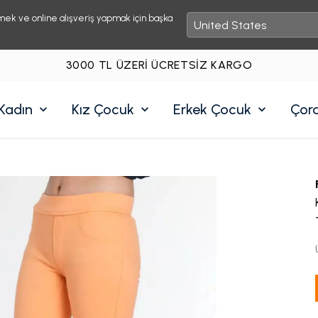
mek ve online alışveriş yapmak için başka
3000 TL ÜZERI ÜCRETSIZ KARGO
Kadın
Kız Çocuk
Erkek Çocuk
Çor