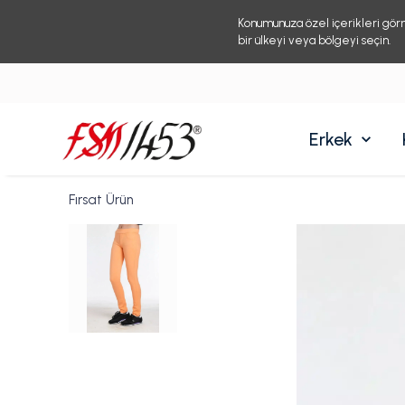
Konumunuza özel içerikleri gör
bir ülkeyi veya bölgeyi seçin.
Erkek
Fırsat Ürün