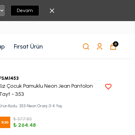
Devam
0
ap
Fırsat Ürün
FSM1453
Kız Çocuk Pamuklu Neon Jean Pantolon
Tayt - 353
Ürün Kodu
:
353-Neon Oranj-3-4 Yaş
₺ 377.83
%
30
₺ 264.48