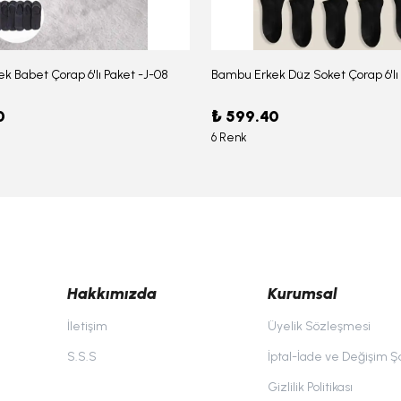
k Babet Çorap 6'lı Paket -J-08
0
₺ 599.40
6 Renk
Hakkımızda
Kurumsal
İletişim
Üyelik Sözleşmesi
S.S.S
İptal-İade ve Değişim Şa
Gizlilik Politikası