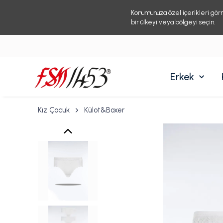
Konumunuza özel içerikleri gör
bir ülkeyi veya bölgeyi seçin.
Erkek
Kız Çocuk
Külot&Boxer