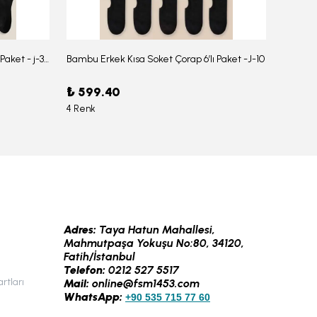
Bambu Erkek Düz Soket Çorap 6'lı Paket - j-354
Bambu Erkek Kısa Soket Çorap 6’lı Paket -J-10
₺ 599.40
₺ 959
4 Renk
6 Renk
Adres:
Taya Hatun Mahallesi,
Mahmutpaşa Yokuşu No:80, 34120,
Fatih/İstanbul
Telefon:
0212 527 5517
rtları
Mail:
online@fsm1453.com
WhatsApp:
+90 535 715 77 60