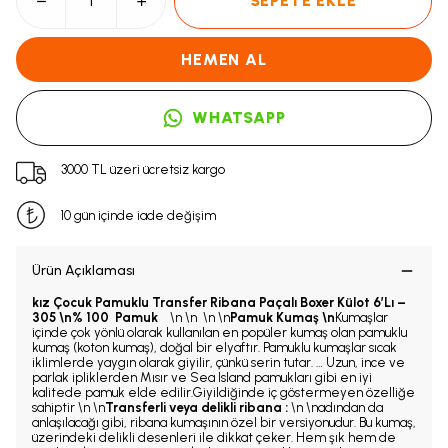
SEPETE EKLE
HEMEN AL
WHATSAPP
3000 TL üzeri ücretsiz kargo
10 gün içinde iade değişim
Ürün Açıklaması
kız Çocuk Pamuklu Transfer Ribana Paçalı Boxer Külot 6’Lı –
305 \n% 100 Pamuk
\n \n \n \n
Pamuk Kumaş \n
Kumaşlar
içinde çok yönlü olarak kullanılan en popüler kumaş olan pamuklu
kumaş (koton kumaş), doğal bir elyaftır. Pamuklu kumaşlar sıcak
iklimlerde yaygın olarak giyilir, çünkü serin tutar. … Uzun, ince ve
parlak ipliklerden Mısır ve Sea Island pamukları gibi en iyi
kalitede pamuk elde edilir.Giyildiğinde iç göstermeyen özelliğe
sahiptir \n \n
Transferli veya delikli ribana :
\n \nadından da
anlaşılacağı gibi, ribana kumaşının özel bir versiyonudur. Bu kumaş,
üzerindeki delikli desenleri ile dikkat çeker. Hem şık hem de