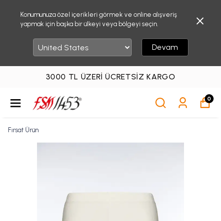
Konumunuza özel içerikleri görmek ve online alışveriş
yapmak için başka bir ülkeyi veya bölgeyi seçin.
Devam
3000 TL ÜZERI ÜCRETSIZ KARGO
0
Fırsat Ürün