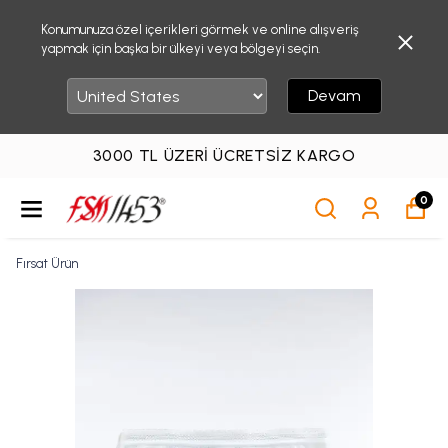
Konumunuza özel içerikleri görmek ve online alışveriş
yapmak için başka bir ülkeyi veya bölgeyi seçin.
Devam
3000 TL ÜZERI ÜCRETSIZ KARGO
0
Fırsat Ürün