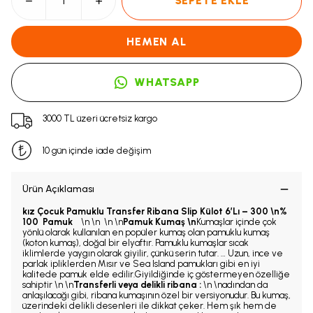
SEPETE EKLE
HEMEN AL
WHATSAPP
3000 TL üzeri ücretsiz kargo
10 gün içinde iade değişim
Ürün Açıklaması
kız Çocuk Pamuklu Transfer Ribana Slip Külot 6’Lı – 300 \n%
100 Pamuk
\n \n \n \n
Pamuk Kumaş \n
Kumaşlar içinde çok
yönlü olarak kullanılan en popüler kumaş olan pamuklu kumaş
(koton kumaş), doğal bir elyaftır. Pamuklu kumaşlar sıcak
iklimlerde yaygın olarak giyilir, çünkü serin tutar. … Uzun, ince ve
parlak ipliklerden Mısır ve Sea Island pamukları gibi en iyi
kalitede pamuk elde edilir.Giyildiğinde iç göstermeyen özelliğe
sahiptir \n \n
Transferli veya delikli ribana :
\n \nadından da
anlaşılacağı gibi, ribana kumaşının özel bir versiyonudur. Bu kumaş,
üzerindeki delikli desenleri ile dikkat çeker. Hem şık hem de